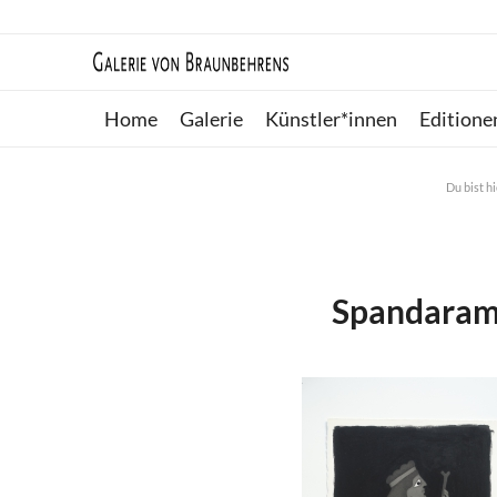
Home
Galerie
Künstler*innen
Editione
Du bist hi
Spandarame