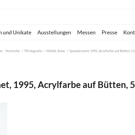
n und Unikate
Ausstellungen
Messen
Presse
Kont
er:
Startseite
/
Till Augustin
/
Mields, Rune
/
Spandaramet, 1995, Acrylfarbe auf Bütten, 51
t, 1995, Acrylfarbe auf Bütten, 5