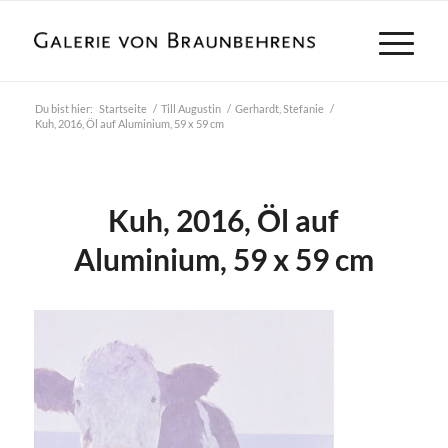
Du bist hier:
Startseite
/
Till Augustin
/
Gerhardt, Stefanie
/
Kuh, 2016, Öl auf Aluminium, 59 x 59 cm
Kuh, 2016, Öl auf
Aluminium, 59 x 59 cm