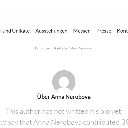
n und Unikate
Ausstellungen
Messen
Presse
Kont
Du bist hier:
Startseite
/
Anna Nerobova
Über
Anna Nerobova
This author has not written his bio yet.
to say that
Anna Nerobova
contributed 39