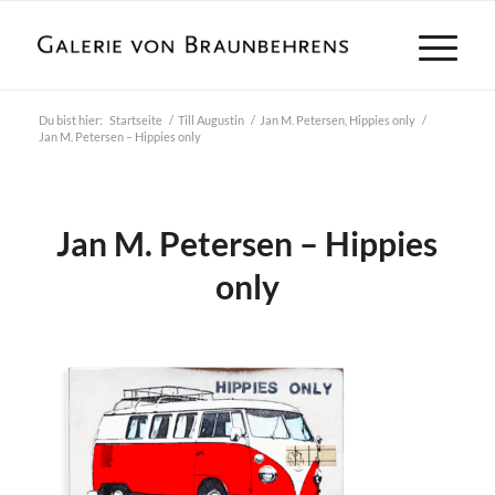
Du bist hier:
Startseite
/
Till Augustin
/
Jan M. Petersen, Hippies only
/
Jan M. Petersen – Hippies only
Jan M. Petersen – Hippies
only