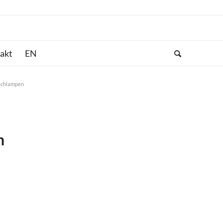
akt
aschlampen
n