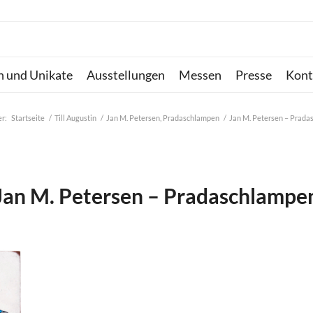
n und Unikate
Ausstellungen
Messen
Presse
Kont
er:
Startseite
/
Till Augustin
/
Jan M. Petersen, Pradaschlampen
/
Jan M. Petersen – Prad
Jan M. Petersen – Pradaschlampe