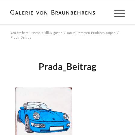
You are here:
Home
/
Till Augustin
/
Jan M. Petersen, Pradaschlampen
/
Prada_Beitrag
Prada_Beitrag