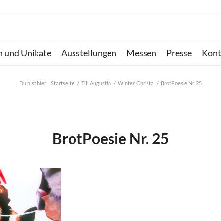
n und Unikate
Ausstellungen
Messen
Presse
Kont
Du bist hier:
Startseite
/
Till Augustin
/
Winter, Christa
/
BrotPoesie Nr. 25
BrotPoesie Nr. 25