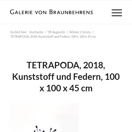
Du bist hier:
Startseite
/
Till Augustin
/
Winter, Christa
/
TETRAPODA, 2018, Kunststoff und Federn, 100 x 100 x 45 cm
TETRAPODA, 2018,
Kunststoff und Federn, 100
x 100 x 45 cm