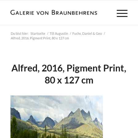
Du bist hier:
Startseite
/
Till Augustin
/
Fuchs, Daniel & Geo
/
Alfred, 2016, Pigment Print, 80 x 127 cm
Alfred, 2016, Pigment Print,
80 x 127 cm