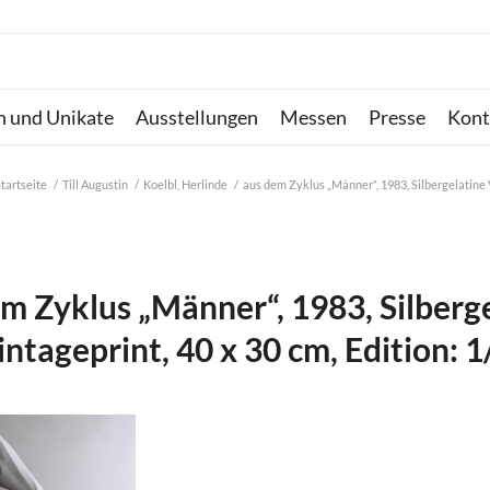
n und Unikate
Ausstellungen
Messen
Presse
Kont
tartseite
/
Till Augustin
/
Koelbl, Herlinde
/
aus dem Zyklus „Männer“, 1983, Silbergelatine Vi
m Zyklus „Männer“, 1983, Silberg
intageprint, 40 x 30 cm, Edition: 1