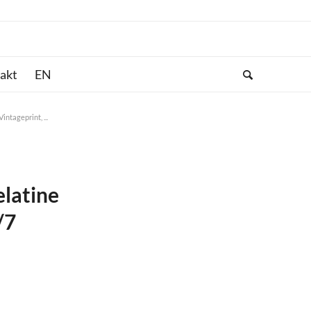
akt
ntageprint, ...
elatine
/7