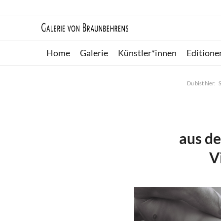
Home
Galerie
Künstler*innen
Editione
Du bist hier:
S
aus de
V