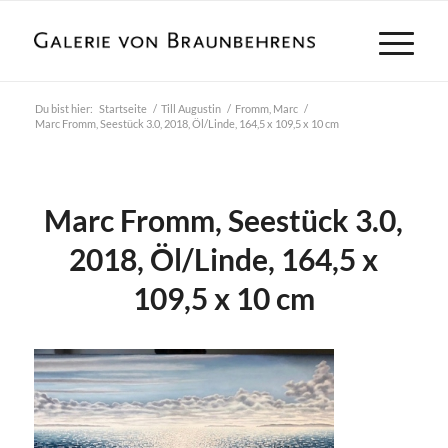
Du bist hier:
Startseite
/
Till Augustin
/
Fromm, Marc
/
Marc Fromm, Seestück 3.0, 2018, Öl/Linde, 164,5 x 109,5 x 10 cm
Marc Fromm, Seestück 3.0,
2018, Öl/Linde, 164,5 x
109,5 x 10 cm