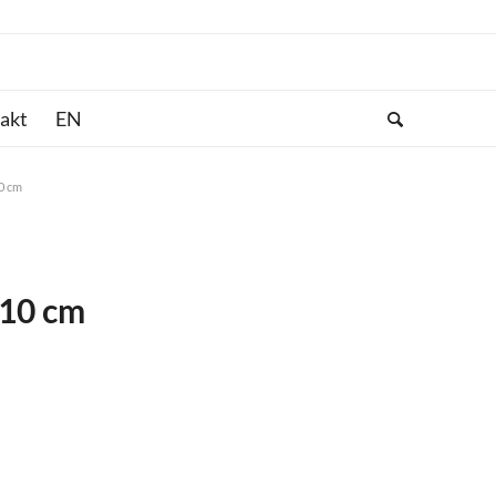
akt
10 cm
 10 cm