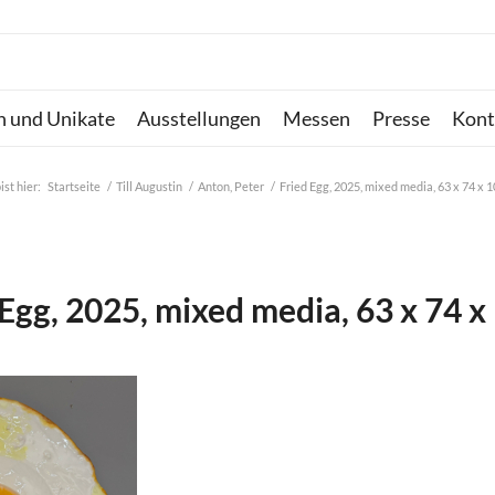
n und Unikate
Ausstellungen
Messen
Presse
Kont
ist hier:
Startseite
/
Till Augustin
/
Anton, Peter
/
Fried Egg, 2025, mixed media, 63 x 74 x 
 Egg, 2025, mixed media, 63 x 74 x