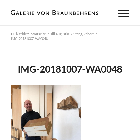
Du bist hier:
Startseite
/
Till Augustin
/
Steng, Robert
/
IMG-20181007-WA0048
IMG-20181007-WA0048