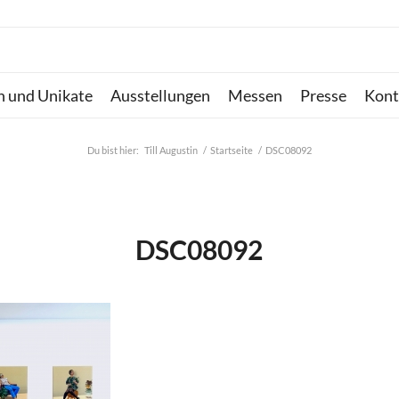
n und Unikate
Ausstellungen
Messen
Presse
Kont
Du bist hier:
Till Augustin
/
Startseite
/
DSC08092
DSC08092