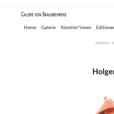
Home
Galerie
Künstler*innen
Editione
Du bist hier:
S
Holger