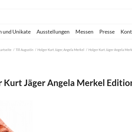
n und Unikate
Ausstellungen
Messen
Presse
Kont
tartseite
/
Till Augustin
/
Holger Kurt Jäger, Angela Merkel
/
Holger Kurt Jäger Angela Merk
 Kurt Jäger Angela Merkel Editi