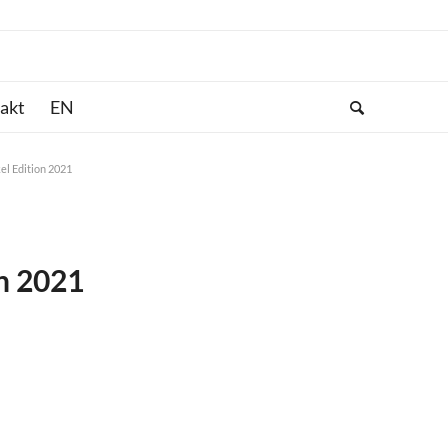
akt
el Edition 2021
on 2021