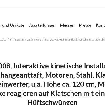
n und Unikate
Ausstellungen
Messen
Presse
Kont
tseite
/
Till Augustin
/
Luithle, Anja
/
Broadway, 2008, Interaktive kinetische Installation, bis 
8, Interaktive kinetische Installa
Changeanttaft, Motoren, Stahl, Kl
inwerfer, u.a. Höhe ca. 120 cm, M
e reagieren auf Klatschen mit ein
Hüftschwüngen