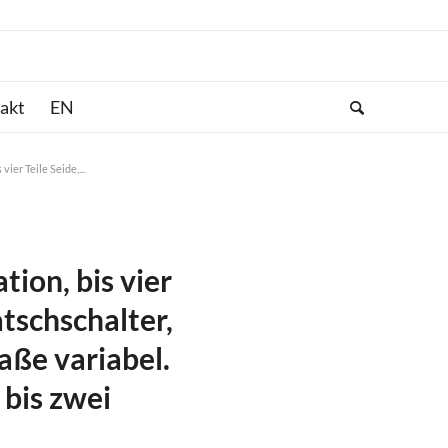
akt
vier Teile Seide,...
tion, bis vier
atschschalter,
aße variabel.
 bis zwei