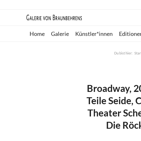
Home
Galerie
Künstler*innen
Editione
Du bist hier:
Star
Broadway, 200
Teile Seide, 
Theater Sche
Die Röck