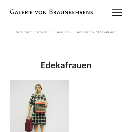
Du bist hier:
Startseite
/
Till Augustin
/
Fiand, Kristina
/
Edekafrauen
Edekafrauen