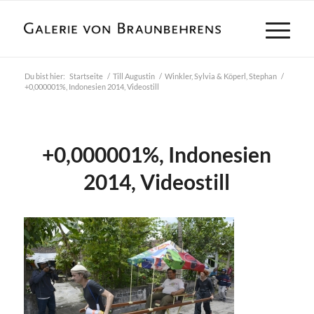
Du bist hier:
Startseite
/
Till Augustin
/
Winkler, Sylvia & Köperl, Stephan
/
+0,000001%, Indonesien 2014, Videostill
+0,000001%, Indonesien
2014, Videostill