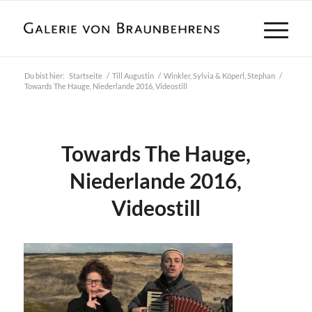
Du bist hier:
Startseite
/
Till Augustin
/
Winkler, Sylvia & Köperl, Stephan
/
Towards The Hauge, Niederlande 2016, Videostill
Towards The Hauge,
Niederlande 2016,
Videostill