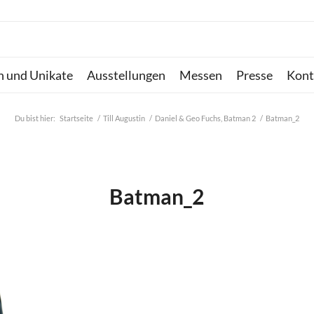
n und Unikate
Ausstellungen
Messen
Presse
Kont
Du bist hier:
Startseite
/
Till Augustin
/
Daniel & Geo Fuchs, Batman 2
/
Batman_2
Batman_2