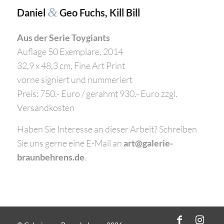
&
Daniel
Geo Fuchs, Kill Bill
Aus der Serie Toygiants
Auflage 50 Exemplare, 2014
32,9 x 48,3 cm, Fine Art Print
vorne signiert und nummeriert
Preis: 750.- Euro / gerahmt 930.- Euro zzgl.
Versandkosten
Haben Sie Interesse an dieser Arbeit? Schreiben
Sie uns gerne eine E-Mail an
art@galerie-
braunbehrens.de
.