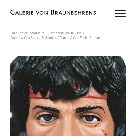
Du bist hier:
Startseite
/
Editionen und Unikate
/
Daniel & Geo Fuchs - Editionen
/
Daniel & Geo Fuchs, Stallone