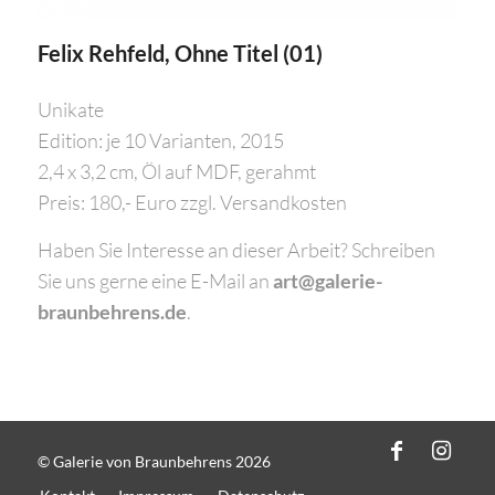
Felix Rehfeld, Ohne Titel (01)
Unikate
Edition: je 10 Varianten, 2015
2,4 x 3,2 cm, Öl auf MDF, gerahmt
Preis: 180,- Euro zzgl. Versandkosten
Haben Sie Interesse an dieser Arbeit? Schreiben
Sie uns gerne eine E-Mail an
art@galerie-
braunbehrens.de
.
© Galerie von Braunbehrens 2026