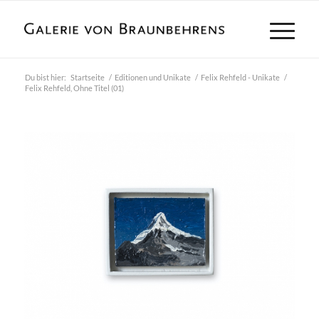
Du bist hier:
Startseite
/
Editionen und Unikate
/
Felix Rehfeld - Unikate
/
Felix Rehfeld, Ohne Titel (01)