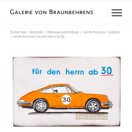
Du bist hier:
Startseite
/
Editionen und Unikate
/
Jan M. Petersen - Unikate
/
Jan M. Petersen, Für den Herrn ab 30