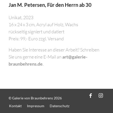
Jan M. Petersen, Für den Herrn ab 30
Unikat, 2023
16 x 24 x 3 cm, Acryl auf Holz, Wachs
rückseitig signiert und datiert
Preis: 99,- Euro zzgl. Versand
Haben Sie Interesse an dieser Arbeit? Schreiben
Sie uns gerne eine E-Mail an
art@galerie-
braunbehrens.de
.
© Galerie von Braunbehrens 2026
Kontakt
Impressum
Datenschutz