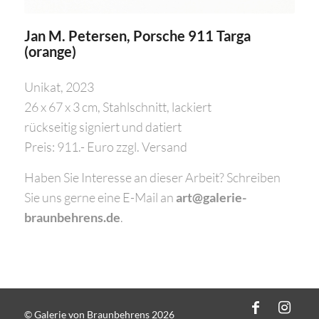
Jan M. Petersen, Porsche 911 Targa
(orange)
Unikat, 2023
26 x 67 x 3 cm, Stahlschnitt, lackiert
rückseitig signiert und datiert
Preis: 911.- Euro zzgl. Versand
Haben Sie Interesse an dieser Arbeit? Schreiben
Sie uns gerne eine E-Mail an
art@galerie-
braunbehrens.de
.
© Galerie von Braunbehrens 2026