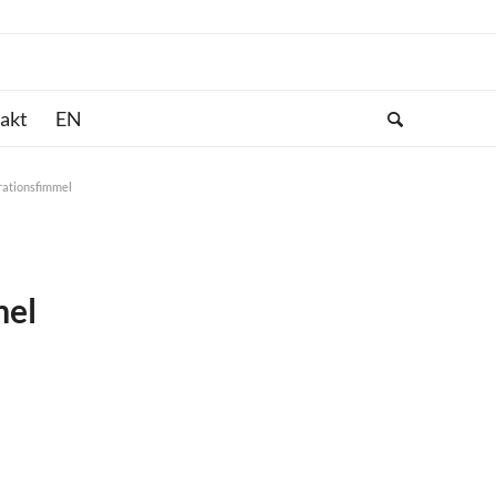
akt
rationsfimmel
mel