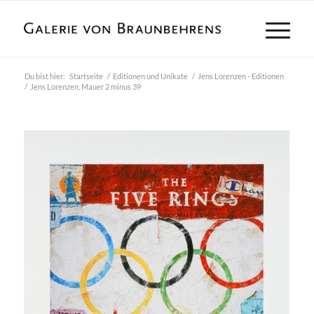
Du bist hier:
Startseite
/
Editionen und Unikate
/
Jens Lorenzen - Editionen
/
Jens Lorenzen, Mauer 2 minus 39