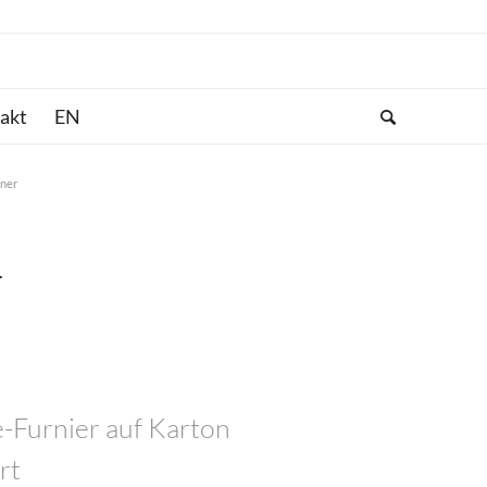
akt
nner
r
0
e-Furnier auf Karton
rt