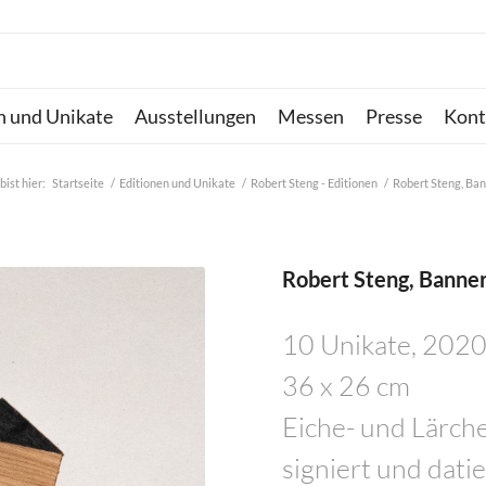
n und Unikate
Ausstellungen
Messen
Presse
Kont
bist hier:
Startseite
/
Editionen und Unikate
/
Robert Steng - Editionen
/
Robert Steng, Ba
Robert Steng, Banne
10 Unikate, 202
36 x 26 cm
Eiche- und Lärch
signiert und datie