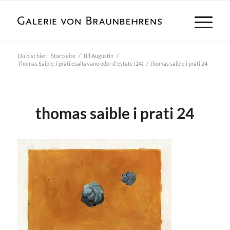
Du bist hier:
Startseite
/
Till Augustin
/
Thomas Saible, i prati esaltavano odor d´estate (24)
/
thomas saible i prati 24
thomas saible i prati 24