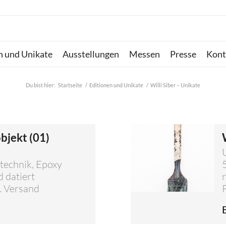
n und Unikate
Ausstellungen
Messen
Presse
Kont
Du bist hier:
Startseite
/
Editionen und Unikate
/
Willi Siber – Unikate
objekt (01)
htechnik, Epoxy
d datiert
l. Versand