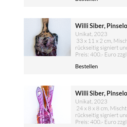
Willi Siber, Pinsel
Unikat, 2023
33 x 11 x 2 cm, Misc
rückseitig signiert un
Preis: 400.- Euro zzg
Bestellen
Willi Siber, Pinsel
Unikat, 2023
24 x 8 x 8 cm, Misch
rückseitig signiert un
Preis: 400.- Euro zzg