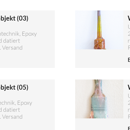
objekt (03)
htechnik, Epoxy
d datiert
l. Versand
objekt (05)
echnik, Epoxy
d datiert
l. Versand