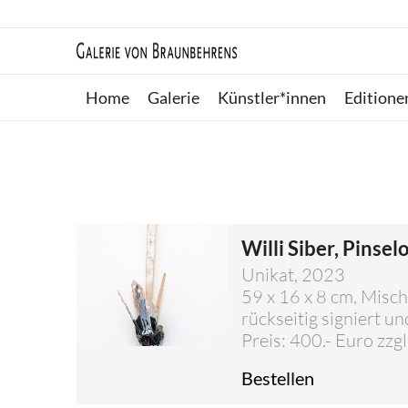
Home
Galerie
Künstler*innen
Editione
Willi Siber, Pinsel
Unikat, 2023
59 x 16 x 8 cm, Misc
rückseitig signiert un
Preis: 400.- Euro zzg
Bestellen