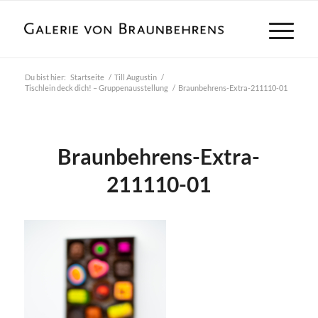
Du bist hier:
Startseite
/
Till Augustin
/
Tischlein deck dich! – Gruppenausstellung
/
Braunbehrens-Extra-211110-01
Braunbehrens-Extra-
211110-01