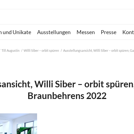
n und Unikate
Ausstellungen
Messen
Presse
Kont
/
Till Augustin
/
Willi Siber – orbit spüren
/
Ausstellungsansicht, Willi Siber – orbit spüren, Ga
ansicht, Willi Siber – orbit spüren
Braunbehrens 2022