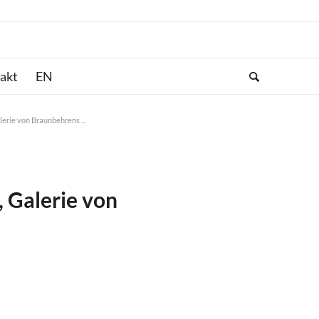
akt
lerie von Braunbehrens ...
, Galerie von