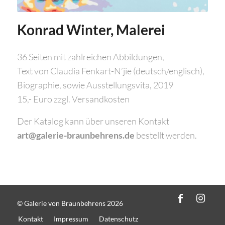
Konrad Winter, Malerei
36 Seiten mit zahlreichen Abbildungen,
Text von Claudia Fenkart-N’jie (deutsch/englisch),
Biographie, sowie Ausstellungsvita, 2019
15,- Euro zzgl. Versandkosten
Der Katalog kann über unseren Kontakt
art@galerie-braunbehrens.de
bestellt werden.
© Galerie von Braunbehrens 2026
Kontakt
Impressum
Datenschutz