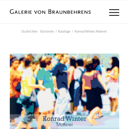
Du bist hier:
Startseite
/
Kataloge
/
Konrad Winter, Malerei