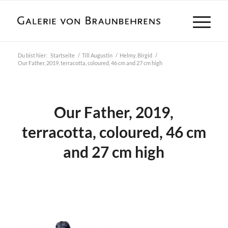
Du bist hier:
Startseite
/
Till Augustin
/
Helmy, Birgid
/
Our Father, 2019, terracotta, coloured, 46 cm and 27 cm high
Our Father, 2019,
terracotta, coloured, 46 cm
and 27 cm high