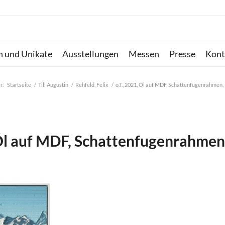
n und Unikate
Ausstellungen
Messen
Presse
Kont
r:
Startseite
/
Till Augustin
/
Rehfeld, Felix
/
o.T., 2021, Öl auf MDF, Schattenfugenrahmen,
 Öl auf MDF, Schattenfugenrahmen