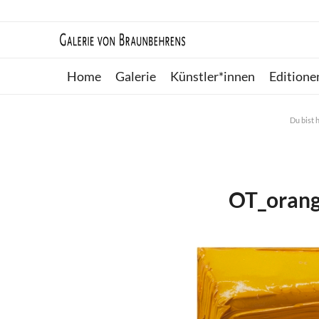
Home
Galerie
Künstler*innen
Editione
Du bist h
OT_oran