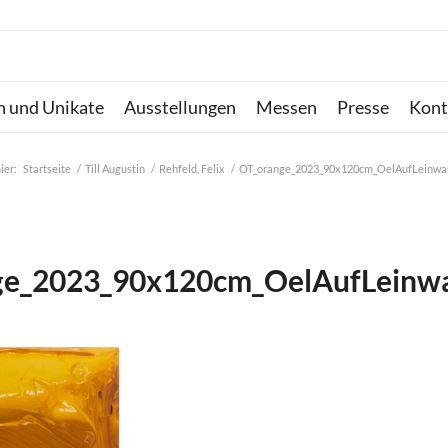
n und Unikate
Ausstellungen
Messen
Presse
Kont
ier:
Startseite
/
Till Augustin
/
Rehfeld, Felix
/
OT_orange_2023_90x120cm_OelAufLeinwa
ge_2023_90x120cm_OelAufLeinwa