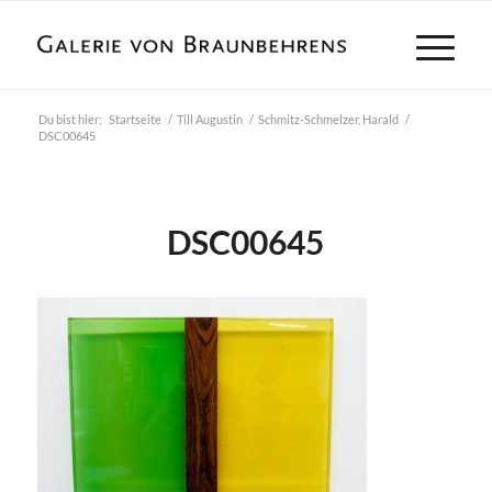
Du bist hier:
Startseite
/
Till Augustin
/
Schmitz-Schmelzer, Harald
/
DSC00645
DSC00645