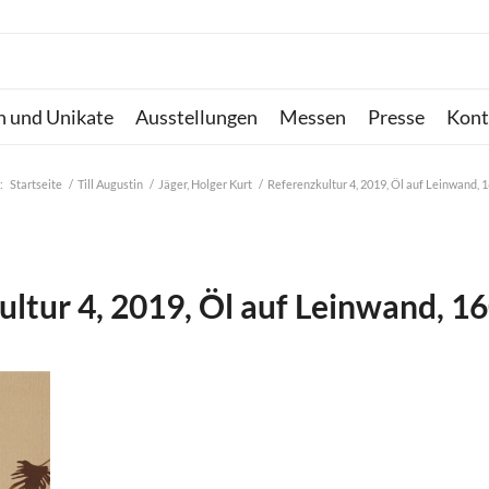
n und Unikate
Ausstellungen
Messen
Presse
Kont
:
Startseite
/
Till Augustin
/
Jäger, Holger Kurt
/
Referenzkultur 4, 2019, Öl auf Leinwand, 
ltur 4, 2019, Öl auf Leinwand, 1