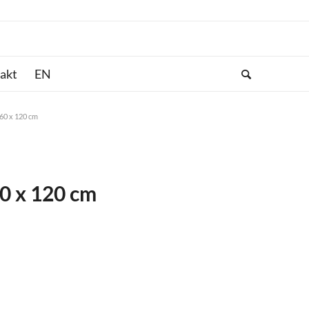
akt
160 x 120 cm
60 x 120 cm