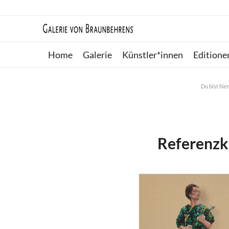
Home
Galerie
Künstler*innen
Editione
Du bist hier
Referenzku