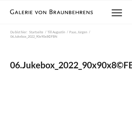
Du bist hier:
Startseite
/
Till Augustin
/
Paas, Jürgen
/
06.Jukebox_2022_90x90x8©FBN
06.Jukebox_2022_90x90x8©F