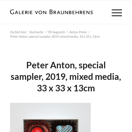
Du bist hier:
Startseite
/
Till Augustin
/
Anton, Peter
/
Peter Anton, special sampler, 2019, mixed media, 33 x 33 x 13cm
Peter Anton, special
sampler, 2019, mixed media,
33 x 33 x 13cm