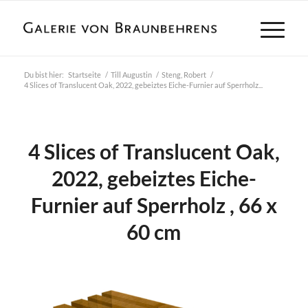
Du bist hier:
Startseite
/
Till Augustin
/
Steng, Robert
/
4 Slices of Translucent Oak, 2022, gebeiztes Eiche-Furnier auf Sperrholz...
4 Slices of Translucent Oak,
2022, gebeiztes Eiche-
Furnier auf Sperrholz , 66 x
60 cm