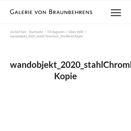
Du bist hier:
Startseite
/
Till Augustin
/
Siber, Willi
/
wandobjekt_2020_stahlChromlack_35x48x45 Kopie
wandobjekt_2020_stahlChrom
Kopie