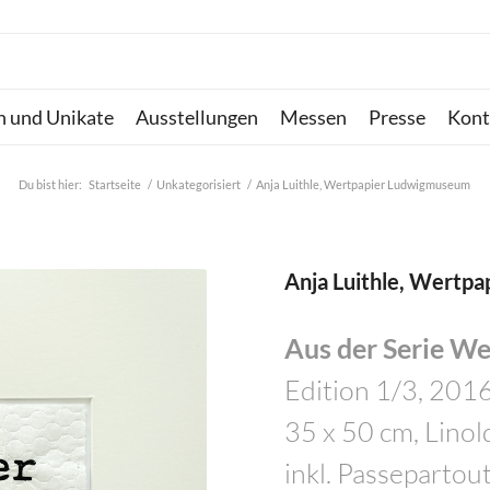
n und Unikate
Ausstellungen
Messen
Presse
Kont
Du bist hier:
Startseite
/
Unkategorisiert
/
Anja Luithle, Wertpapier Ludwigmuseum
Anja Luithle, Wertp
Aus der Serie We
Edition 1/3, 201
35 x 50 cm, Linol
inkl. Passepartou