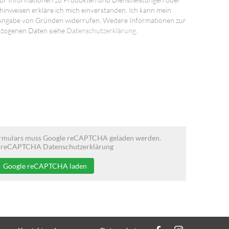
inweisen erkläre ich mich einverstanden. Ich kann mein
 Angabe von Gründen widerrufen. Weitere Informationen zur
ezogenen Daten siehe
Datenschutzerklärung
.
rmulars muss Google reCAPTCHA geladen werden.
 reCAPTCHA Datenschutzerklärung
Google reCAPTCHA laden