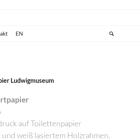
akt
apier Ludwigmuseum
rtpapier
6
druck auf Toilettenpapier
t und weiß lasiertem Holzrahmen,