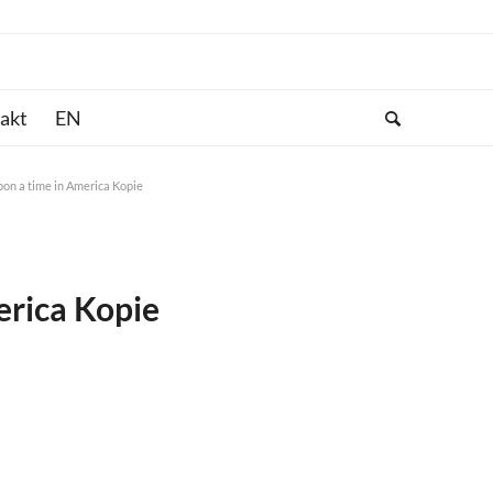
akt
pon a time in America Kopie
erica Kopie