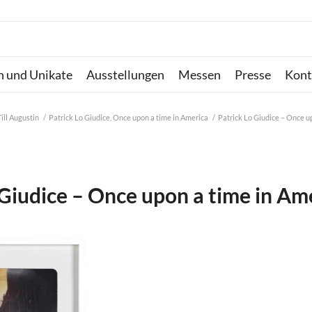
n und Unikate
Ausstellungen
Messen
Presse
Kont
Till Augustin
/
Patrick Lo Giudice, Once upon a time in America
/
Patrick Lo Giudice – Once u
 Giudice – Once upon a time in Am