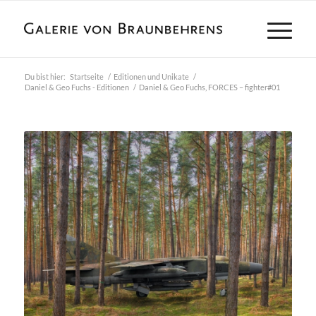
Du bist hier:
Startseite
/
Editionen und Unikate
/
Daniel & Geo Fuchs - Editionen
/
Daniel & Geo Fuchs, FORCES – fighter#01