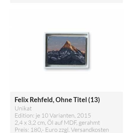
Felix Rehfeld, Ohne Titel (13)
Unikat
Edition: je 10 Varianten, 2015
2,4 x 3,2 cm, Öl auf MDF, gerahmt
Preis: 180,- Euro zzgl. Versandkosten