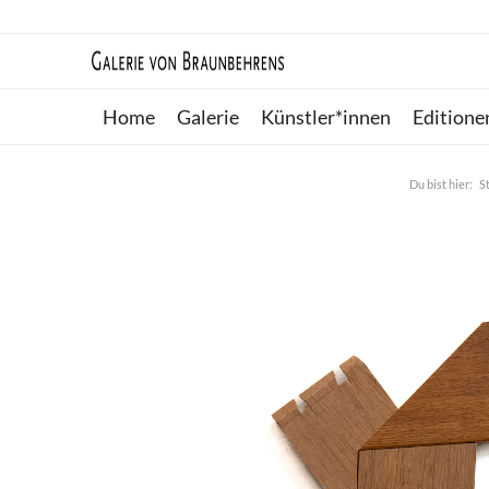
Home
Galerie
Künstler*innen
Editione
Du bist hier:
S