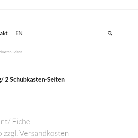
akt
ubkasten-Seiten
g/ 2 Schubkasten-Seiten
nt/ Eiche
o zzgl. Versandkosten