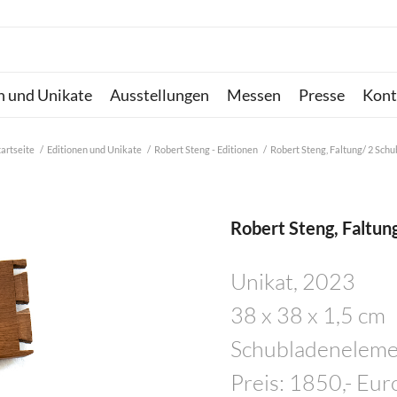
n und Unikate
Ausstellungen
Messen
Presse
Kont
tartseite
/
Editionen und Unikate
/
Robert Steng - Editionen
/
Robert Steng, Faltung/ 2 Sch
Robert Steng, Faltun
Unikat, 2023
38 x 38 x 1,5 cm
Schubladeneleme
Preis: 1850,- Eur