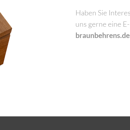
Haben Sie Interes
uns gerne eine E
braunbehrens.de