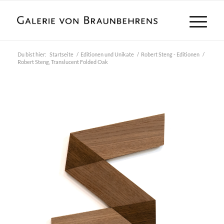
Du bist hier:
Startseite
/
Editionen und Unikate
/
Robert Steng - Editionen
/
Robert Steng, Translucent Folded Oak