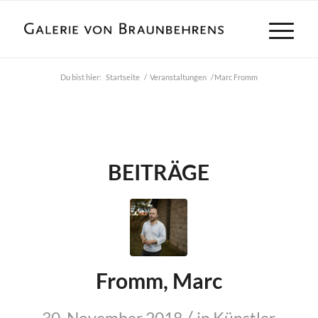
Du bist hier:
Startseite
/
Veranstaltungen
/
Marc Fromm
BEITRÄGE
Fromm, Marc
/