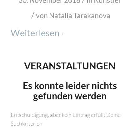
30. November 2018
in
Künstler
/
von
Natalia Tarakanova
Weiterlesen
VERANSTALTUNGEN
Es konnte leider nichts
gefunden werden
Entschuldigung, aber kein Eintrag erfüllt Deine
Suchkriterien