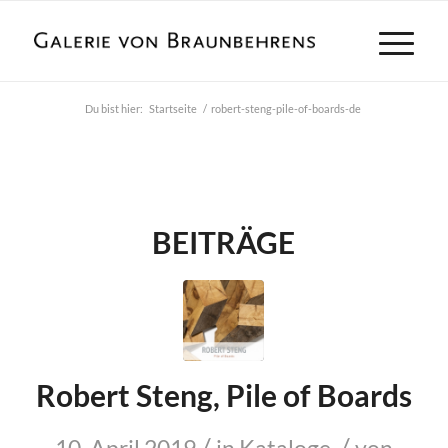
Du bist hier:
Startseite
/
robert-steng-pile-of-boards-de
BEITRÄGE
Robert Steng, Pile of Boards
/
/