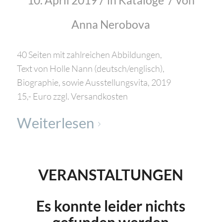
10. April 2019
in
Kataloge
von
Anna Nerobova
40 Seiten mit zahlreichen Abbildungen,
Text von Holle Nann (deutsch/englisch),
Biographie, sowie Ausstellungsvita, 2019
15,- Euro zzgl. Versandkosten
Weiterlesen
VERANSTALTUNGEN
Es konnte leider nichts